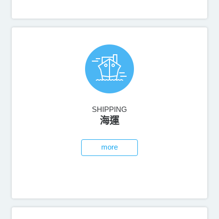
SHIPPING
海運
more