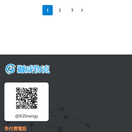
1
2
3
@635rwngy
免付費電話