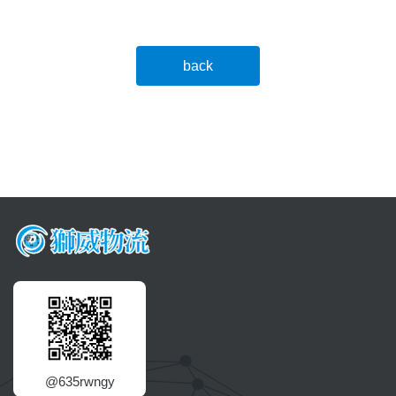
back
@635rwngy